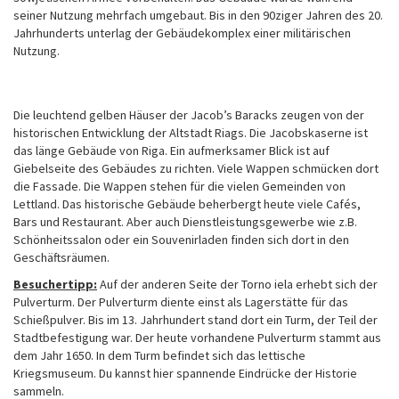
seiner Nutzung mehrfach umgebaut. Bis in den 90ziger Jahren des 20.
Jahrhunderts unterlag der Gebäudekomplex einer militärischen
Nutzung.
Die leuchtend gelben Häuser der Jacob’s Baracks zeugen von der
historischen Entwicklung der Altstadt Riags. Die Jacobskaserne ist
das länge Gebäude von Riga. Ein aufmerksamer Blick ist auf
Giebelseite des Gebäudes zu richten. Viele Wappen schmücken dort
die Fassade. Die Wappen stehen für die vielen Gemeinden von
Lettland. Das historische Gebäude beherbergt heute viele Cafés,
Bars und Restaurant. Aber auch Dienstleistungsgewerbe wie z.B.
Schönheitssalon oder ein Souvenirladen finden sich dort in den
Geschäftsräumen.
Besuchertipp:
Auf der anderen Seite der Torno iela erhebt sich der
Pulverturm. Der Pulverturm diente einst als Lagerstätte für das
Schießpulver. Bis im 13. Jahrhundert stand dort ein Turm, der Teil der
Stadtbefestigung war. Der heute vorhandene Pulverturm stammt aus
dem Jahr 1650. In dem Turm befindet sich das lettische
Kriegsmuseum. Du kannst hier spannende Eindrücke der Historie
sammeln.