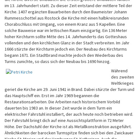
im 13. Jahrhundert statt. Zu dieser Zeit entstand der mittlere Teil der
Kirche. 1407 ergänzten Bauarbeiten durch den Baumeister Johann
Rummesschottel aus Rostock die Kirche mit einen halbkreisrunden
Chorabschluss mit Umgang, von einem Kranz aus 5 Kapellen. Eine
solche Bauweise war im lettischen Raum einzigartig. Ein 136 Meter
hoher Kirchturm sollte Mitte des 14. Jahrhunderts das Gotteshaus
vollenden und den kirchlichen Glanz in der Stadt verbreiten. Im Jahr
1666 stürzte der Kirchturm jedoch ein. Der Neubau des Kirchturms
begann 1671. Ein Stadtbrand machte jedoch den Wiederbau des
Turms zunichte, so dass sich der Neubau bis 1690 hinzog.
Während
des zweiten
Weltkrieges
geriet die Kirche am 29. Juni 1941 in Brand. Dabei stürzte der Turm und
das Hauptschiff ein. Erst im Jahr 1969 begannen die
Restaurationsarbeiten. Die Arbeiten nach historischem Vorbild
dauerten bis 1983 an. In dieser Zeit wurde in dem Turm ein
elektrischer Fahrstuhl installiert, der auch heute noch betrieben wird.
Der Fahrstuhl bringt dich auf eine Aussichtsplattform in 72 Meter
Höhe. Der Dachstuhl der Kirche ist als Metallkonstruktion ausgeführt.
Ähnlichkeiten der barocken Turmspitze finden sich bei den Zwickauer
Kirche St. Marien und der Hamburger St. Katharinen. Auch die