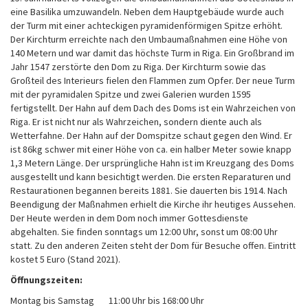
eine Basilika umzuwandeln. Neben dem Hauptgebäude wurde auch
der Turm mit einer achteckigen pyramidenförmigen Spitze erhöht.
Der Kirchturm erreichte nach den Umbaumaßnahmen eine Höhe von
140 Metern und war damit das höchste Turm in Riga. Ein Großbrand im
Jahr 1547 zerstörte den Dom zu Riga. Der Kirchturm sowie das
Großteil des Interieurs fielen den Flammen zum Opfer. Der neue Turm
mit der pyramidalen Spitze und zwei Galerien wurden 1595
fertigstellt. Der Hahn auf dem Dach des Doms ist ein Wahrzeichen von
Riga. Er ist nicht nur als Wahrzeichen, sondern diente auch als
Wetterfahne. Der Hahn auf der Domspitze schaut gegen den Wind. Er
ist 86kg schwer mit einer Höhe von ca. ein halber Meter sowie knapp
1,3 Metern Länge. Der ursprüngliche Hahn ist im Kreuzgang des Doms
ausgestellt und kann besichtigt werden. Die ersten Reparaturen und
Restaurationen begannen bereits 1881. Sie dauerten bis 1914. Nach
Beendigung der Maßnahmen erhielt die Kirche ihr heutiges Aussehen.
Der Heute werden in dem Dom noch immer Gottesdienste
abgehalten. Sie finden sonntags um 12:00 Uhr, sonst um 08:00 Uhr
statt. Zu den anderen Zeiten steht der Dom für Besuche offen. Eintritt
kostet 5 Euro (Stand 2021).
Öffnungszeiten:
Montag bis Samstag
11:00 Uhr bis 168:00 Uhr