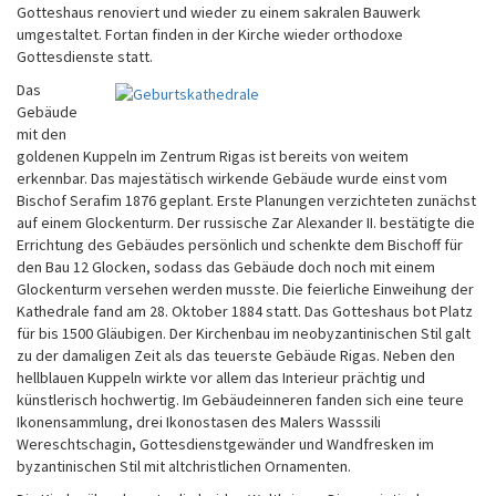
Gotteshaus renoviert und wieder zu einem sakralen Bauwerk
umgestaltet. Fortan finden in der Kirche wieder orthodoxe
Gottesdienste statt.
Das
Gebäude
mit den
goldenen Kuppeln im Zentrum Rigas ist bereits von weitem
erkennbar. Das majestätisch wirkende Gebäude wurde einst vom
Bischof Serafim 1876 geplant. Erste Planungen verzichteten zunächst
auf einem Glockenturm. Der russische Zar Alexander II. bestätigte die
Errichtung des Gebäudes persönlich und schenkte dem Bischoff für
den Bau 12 Glocken, sodass das Gebäude doch noch mit einem
Glockenturm versehen werden musste. Die feierliche Einweihung der
Kathedrale fand am 28. Oktober 1884 statt. Das Gotteshaus bot Platz
für bis 1500 Gläubigen. Der Kirchenbau im neobyzantinischen Stil galt
zu der damaligen Zeit als das teuerste Gebäude Rigas. Neben den
hellblauen Kuppeln wirkte vor allem das Interieur prächtig und
künstlerisch hochwertig. Im Gebäudeinneren fanden sich eine teure
Ikonensammlung, drei Ikonostasen des Malers Wasssili
Wereschtschagin, Gottesdienstgewänder und Wandfresken im
byzantinischen Stil mit altchristlichen Ornamenten.