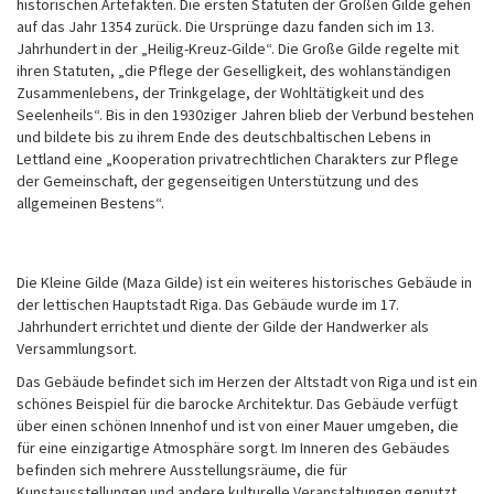
historischen Artefakten. Die ersten Statuten der Großen Gilde gehen
auf das Jahr 1354 zurück. Die Ursprünge dazu fanden sich im 13.
Jahrhundert in der „Heilig-Kreuz-Gilde“. Die Große Gilde regelte mit
ihren Statuten, „die Pflege der Geselligkeit, des wohlanständigen
Zusammenlebens, der Trinkgelage, der Wohltätigkeit und des
Seelenheils“. Bis in den 1930ziger Jahren blieb der Verbund bestehen
und bildete bis zu ihrem Ende des deutschbaltischen Lebens in
Lettland eine „Kooperation privatrechtlichen Charakters zur Pflege
der Gemeinschaft, der gegenseitigen Unterstützung und des
allgemeinen Bestens“.
Die Kleine Gilde (Maza Gilde) ist ein weiteres historisches Gebäude in
der lettischen Hauptstadt Riga. Das Gebäude wurde im 17.
Jahrhundert errichtet und diente der Gilde der Handwerker als
Versammlungsort.
Das Gebäude befindet sich im Herzen der Altstadt von Riga und ist ein
schönes Beispiel für die barocke Architektur. Das Gebäude verfügt
über einen schönen Innenhof und ist von einer Mauer umgeben, die
für eine einzigartige Atmosphäre sorgt. Im Inneren des Gebäudes
befinden sich mehrere Ausstellungsräume, die für
Kunstausstellungen und andere kulturelle Veranstaltungen genutzt