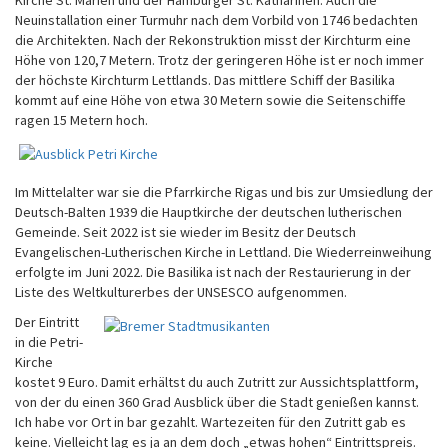
Neuinstallation einer Turmuhr nach dem Vorbild von 1746 bedachten
die Architekten. Nach der Rekonstruktion misst der Kirchturm eine
Höhe von 120,7 Metern. Trotz der geringeren Höhe ist er noch immer
der höchste Kirchturm Lettlands. Das mittlere Schiff der Basilika
kommt auf eine Höhe von etwa 30 Metern sowie die Seitenschiffe
ragen 15 Metern hoch.
Im Mittelalter war sie die Pfarrkirche Rigas und bis zur Umsiedlung der
Deutsch-Balten 1939 die Hauptkirche der deutschen lutherischen
Gemeinde. Seit 2022 ist sie wieder im Besitz der Deutsch
Evangelischen-Lutherischen Kirche in Lettland. Die Wiederreinweihung
erfolgte im Juni 2022. Die Basilika ist nach der Restaurierung in der
Liste des Weltkulturerbes der UNSESCO aufgenommen.
Der Eintritt
in die Petri-
Kirche
kostet 9 Euro. Damit erhältst du auch Zutritt zur Aussichtsplattform,
von der du einen 360 Grad Ausblick über die Stadt genießen kannst.
Ich habe vor Ort in bar gezahlt. Wartezeiten für den Zutritt gab es
keine. Vielleicht lag es ja an dem doch „etwas hohen“ Eintrittspreis.