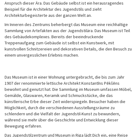
Anspruch dieser Ära. Das Gebäude selbst ist ein herausragendes
Beispiel für die Architektur des Jugendstils und zieht
Architekturbegeisterte aus der ganzen Welt an.
Im Inneren des Zentrums beherbergt das Museum eine reichhaltige
Sammlung von Artefakten aus der Jugendstilära. Das Museum ist Teil
des Gebäudekomplexes. Bereits der beeindruckende
Treppenaufgang zum Gebäude ist selbst ein Kunstwerk, mit
kunstvollen Schnitzereien und dekorativen Details, die den Besuch zu
einem unvergesslichen Erlebnis machen.
Das Museum ist in einer Wohnung untergebracht, die bis zum Jahr
1907 der renommierte lettische Architekt Konstantīns Pēkšēns
bewohnt und genutzt hat. Die Sammlung im Museum umfassen Möbel,
Gemälde, Glaswaren, Keramik und Schmuckstücke, die das
künstlerische Erbe dieser Zeit widerspiegeln. Besucher haben die
Möglichkeit, durch die verschiedenen Ausstellungsräume zu
schlendern und die Vielfalt der Jugendstil-Kunst zu bewundern,
während sie mehr über die Geschichte und Entwicklung dieser
Bewegung erfahren.
Das Jugendstilzentrum und Museum in Riga lädt Dich ein, eine Reise