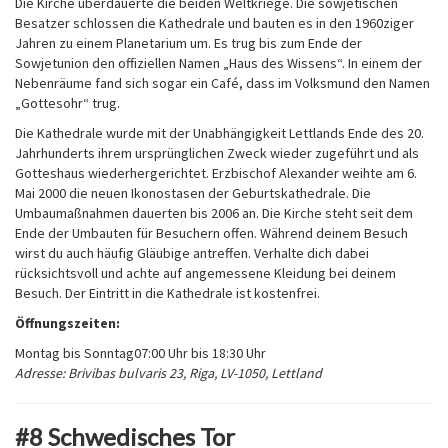
Die Kirche überdauerte die beiden Weltkriege. Die sowjetischen
Besatzer schlossen die Kathedrale und bauten es in den 1960ziger
Jahren zu einem Planetarium um. Es trug bis zum Ende der
Sowjetunion den offiziellen Namen „Haus des Wissens“. In einem der
Nebenräume fand sich sogar ein Café, dass im Volksmund den Namen
„Gottesohr“ trug.
Die Kathedrale wurde mit der Unabhängigkeit Lettlands Ende des 20.
Jahrhunderts ihrem ursprünglichen Zweck wieder zugeführt und als
Gotteshaus wiederhergerichtet. Erzbischof Alexander weihte am 6.
Mai 2000 die neuen Ikonostasen der Geburtskathedrale. Die
Umbaumaßnahmen dauerten bis 2006 an. Die Kirche steht seit dem
Ende der Umbauten für Besuchern offen. Während deinem Besuch
wirst du auch häufig Gläubige antreffen. Verhalte dich dabei
rücksichtsvoll und achte auf angemessene Kleidung bei deinem
Besuch. Der Eintritt in die Kathedrale ist kostenfrei.
Öffnungszeiten:
Montag bis Sonntag
07:00 Uhr bis 18:30 Uhr
Adresse: Brivibas bulvaris 23, Riga, LV-1050, Lettland
#8 Schwedisches Tor