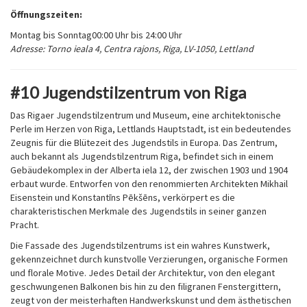
Öffnungszeiten:
Montag bis Sonntag
00:00 Uhr bis 24:00 Uhr
Adresse: Torno ieala 4, Centra rajons, Riga, LV-1050, Lettland
#10 Jugendstilzentrum von Riga
Das Rigaer Jugendstilzentrum und Museum, eine architektonische
Perle im Herzen von Riga, Lettlands Hauptstadt, ist ein bedeutendes
Zeugnis für die Blütezeit des Jugendstils in Europa. Das Zentrum,
auch bekannt als Jugendstilzentrum Riga, befindet sich in einem
Gebäudekomplex in der Alberta iela 12, der zwischen 1903 und 1904
erbaut wurde. Entworfen von den renommierten Architekten Mikhail
Eisenstein und Konstantīns Pēkšēns, verkörpert es die
charakteristischen Merkmale des Jugendstils in seiner ganzen
Pracht.
Die Fassade des Jugendstilzentrums ist ein wahres Kunstwerk,
gekennzeichnet durch kunstvolle Verzierungen, organische Formen
und florale Motive. Jedes Detail der Architektur, von den elegant
geschwungenen Balkonen bis hin zu den filigranen Fenstergittern,
zeugt von der meisterhaften Handwerkskunst und dem ästhetischen