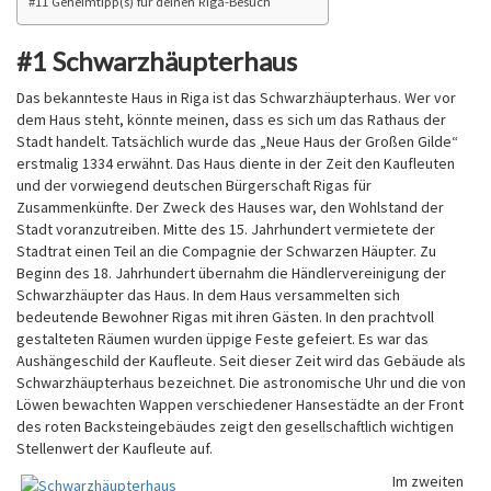
#11 Geheimtipp(s) für deinen Riga-Besuch
#1 Schwarzhäupterhaus
Das bekannteste Haus in Riga ist das Schwarzhäupterhaus. Wer vor
dem Haus steht, könnte meinen, dass es sich um das Rathaus der
Stadt handelt. Tatsächlich wurde das „Neue Haus der Großen Gilde“
erstmalig 1334 erwähnt. Das Haus diente in der Zeit den Kaufleuten
und der vorwiegend deutschen Bürgerschaft Rigas für
Zusammenkünfte. Der Zweck des Hauses war, den Wohlstand der
Stadt voranzutreiben. Mitte des 15. Jahrhundert vermietete der
Stadtrat einen Teil an die Compagnie der Schwarzen Häupter. Zu
Beginn des 18. Jahrhundert übernahm die Händlervereinigung der
Schwarzhäupter das Haus. In dem Haus versammelten sich
bedeutende Bewohner Rigas mit ihren Gästen. In den prachtvoll
gestalteten Räumen wurden üppige Feste gefeiert. Es war das
Aushängeschild der Kaufleute. Seit dieser Zeit wird das Gebäude als
Schwarzhäupterhaus bezeichnet. Die astronomische Uhr und die von
Löwen bewachten Wappen verschiedener Hansestädte an der Front
des roten Backsteingebäudes zeigt den gesellschaftlich wichtigen
Stellenwert der Kaufleute auf.
Im zweiten