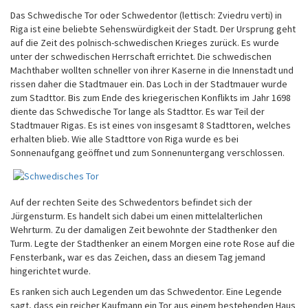
Das Schwedische Tor oder Schwedentor (lettisch: Zviedru verti) in
Riga ist eine beliebte Sehenswürdigkeit der Stadt. Der Ursprung geht
auf die Zeit des polnisch-schwedischen Krieges zurück. Es wurde
unter der schwedischen Herrschaft errichtet. Die schwedischen
Machthaber wollten schneller von ihrer Kaserne in die Innenstadt und
rissen daher die Stadtmauer ein. Das Loch in der Stadtmauer wurde
zum Stadttor. Bis zum Ende des kriegerischen Konflikts im Jahr 1698
diente das Schwedische Tor lange als Stadttor. Es war Teil der
Stadtmauer Rigas. Es ist eines von insgesamt 8 Stadttoren, welches
erhalten blieb. Wie alle Stadttore von Riga wurde es bei
Sonnenaufgang geöffnet und zum Sonnenuntergang verschlossen.
Auf der rechten Seite des Schwedentors befindet sich der
Jürgensturm. Es handelt sich dabei um einen mittelalterlichen
Wehrturm. Zu der damaligen Zeit bewohnte der Stadthenker den
Turm. Legte der Stadthenker an einem Morgen eine rote Rose auf die
Fensterbank, war es das Zeichen, dass an diesem Tag jemand
hingerichtet wurde.
Es ranken sich auch Legenden um das Schwedentor. Eine Legende
sagt, dass ein reicher Kaufmann ein Tor aus einem bestehenden Haus