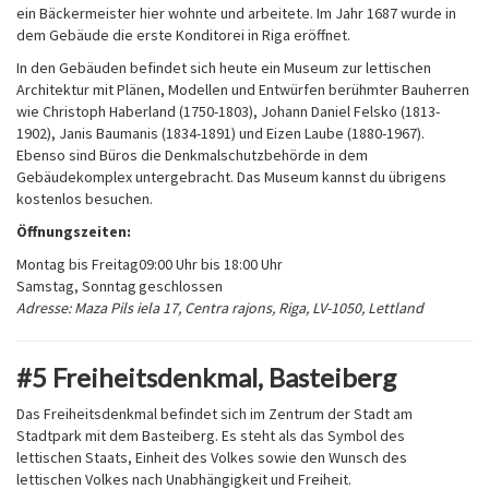
ein Bäckermeister hier wohnte und arbeitete. Im Jahr 1687 wurde in
dem Gebäude die erste Konditorei in Riga eröffnet.
In den Gebäuden befindet sich heute ein Museum zur lettischen
Architektur mit Plänen, Modellen und Entwürfen berühmter Bauherren
wie Christoph Haberland (1750-1803), Johann Daniel Felsko (1813-
1902), Janis Baumanis (1834-1891) und Eizen Laube (1880-1967).
Ebenso sind Büros die Denkmalschutzbehörde in dem
Gebäudekomplex untergebracht. Das Museum kannst du übrigens
kostenlos besuchen.
Öffnungszeiten:
Montag bis Freitag
09:00 Uhr bis 18:00 Uhr
Samstag, Sonntag
geschlossen
Adresse: Maza Pils iela 17, Centra rajons, Riga, LV-1050, Lettland
#5 Freiheitsdenkmal, Basteiberg
Das Freiheitsdenkmal befindet sich im Zentrum der Stadt am
Stadtpark mit dem Basteiberg. Es steht als das Symbol des
lettischen Staats, Einheit des Volkes sowie den Wunsch des
lettischen Volkes nach Unabhängigkeit und Freiheit.