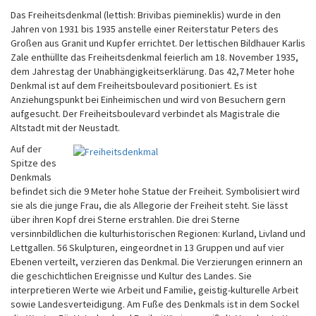
Das Freiheitsdenkmal (lettish: Brivibas piemineklis) wurde in den
Jahren von 1931 bis 1935 anstelle einer Reiterstatur Peters des
Großen aus Granit und Kupfer errichtet. Der lettischen Bildhauer Karlis
Zale enthüllte das Freiheitsdenkmal feierlich am 18. November 1935,
dem Jahrestag der Unabhängigkeitserklärung. Das 42,7 Meter hohe
Denkmal ist auf dem Freiheitsboulevard positioniert. Es ist
Anziehungspunkt bei Einheimischen und wird von Besuchern gern
aufgesucht. Der Freiheitsboulevard verbindet als Magistrale die
Altstadt mit der Neustadt.
Auf der
Spitze des
Denkmals
befindet sich die 9 Meter hohe Statue der Freiheit. Symbolisiert wird
sie als die junge Frau, die als Allegorie der Freiheit steht. Sie lässt
über ihren Kopf drei Sterne erstrahlen. Die drei Sterne
versinnbildlichen die kulturhistorischen Regionen: Kurland, Livland und
Lettgallen. 56 Skulpturen, eingeordnet in 13 Gruppen und auf vier
Ebenen verteilt, verzieren das Denkmal. Die Verzierungen erinnern an
die geschichtlichen Ereignisse und Kultur des Landes. Sie
interpretieren Werte wie Arbeit und Familie, geistig-kulturelle Arbeit
sowie Landesverteidigung. Am Fuße des Denkmals ist in dem Sockel