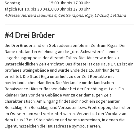
Sonntag
15:00 Uhr bis 17:00 Uhr
täglich (01.10. bis 30.04.)
10:00 Uhr bis 17:00 Uhr
Adresse: Herdera laukums 6, Centra rajons, Riga, LV-1050, Lettland
#4 Drei Brüder
Die Drei Brüder sind ein Gebäudeensemble im Zentrum Rigas. Der
Name entstand in Anlehnung an die „drei Schwestern“ – einer
Lagerhausgruppe in der Altstadt Tallins. Die Häuser wurden zu
unterschiedlichen Zeit errichtet. Das älteste ist das Haus 17. Es ist ein
profanes Steingebäude und wurde Ende des 15. Jahrhunderts
errichtet. Die Stadt Riga unterhielt zu der Zeit Kontakte mit
niederländischen Händlern. Die Merkmale niederländischen
Renaissance-Häuser flossen daher bei der Errichtung mit ein. Ein
kleiner Platz vor dem Gebäude war zu der damaligen Zeit
charakteristisch. Am Eingang findet sich noch ein sogenannter
Beischlag. Ein Beischlag sind Vorbauten bzw. Freitreppen, die früher
im Ostseeraum weit verbreitet waren. Verziert ist der Vorplatz an
dem Haus 17 mit Steinbänken und Vormauersteinen, in denen die
Eigentumszeichen die Hausadresse symbolisierten.