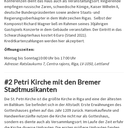
Konferenzen dient das Haus auch als Veranstaltungsort. Regierende
empfingen russische Zaren, schwedische Könige, Kaiser Wilhelm II,
deutsche Bundespräsidenten sowie andere Staats- und
Regierungsoberhäupter in dem Wahrzeichen Rigas. Selbst der
Komponist Richard Wagner ließ im Rahmen seines 30jährigen
Gastspiels Konzerte in dem Gebäude veranstalten. Der Eintritt in das
Schwarzhäupterhaus kostet 6 Euro (Stand 2021).
Kreditkartenzahlungen werden hier akzeptiert.
Öffnungszeiten:
Montag bis Sonntag
10:00 Uhr bis 17:00 Uhr
Adresse: Ratslaukums 7, Centra rajons, Riga, LV-1050, Lettland
#2 Petri Kirche mit den Bremer
Stadtmusikanten
Die St. Petri Kirche ist die größte Kirche in Riga und eine der ältesten
im Baltikum. Sie befindet sich in der Altstadt. Erste Erwähnungen des
Gotteshauses gehen auf das Jahr 1209 zurück. Hansekaufleute und
Handwerkerzünfte nutzen die Kirche nicht nur als Gotteshaus,
sondern es diente auch als Versammlungsort. Im Laufe der Zeit erfuhr
die Kirche diverse Umbauten. Die ersten größere Umbauten fanden