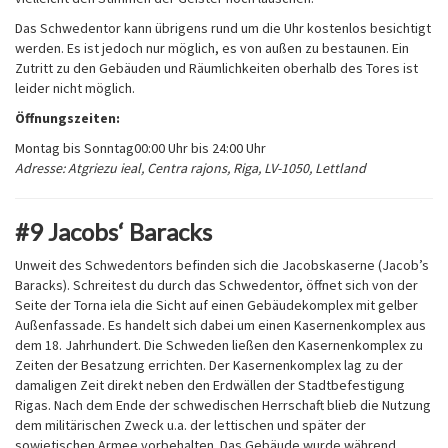
Das Schwedentor kann übrigens rund um die Uhr kostenlos besichtigt
werden. Es ist jedoch nur möglich, es von außen zu bestaunen. Ein
Zutritt zu den Gebäuden und Räumlichkeiten oberhalb des Tores ist
leider nicht möglich.
Öffnungszeiten:
Montag bis Sonntag
00:00 Uhr bis 24:00 Uhr
Adresse: Atgriezu ieal, Centra rajons, Riga, LV-1050, Lettland
#9 Jacobs‘ Baracks
Unweit des Schwedentors befinden sich die Jacobskaserne (Jacob’s
Baracks). Schreitest du durch das Schwedentor, öffnet sich von der
Seite der Torna iela die Sicht auf einen Gebäudekomplex mit gelber
Außenfassade. Es handelt sich dabei um einen Kasernenkomplex aus
dem 18. Jahrhundert. Die Schweden ließen den Kasernenkomplex zu
Zeiten der Besatzung errichten. Der Kasernenkomplex lag zu der
damaligen Zeit direkt neben den Erdwällen der Stadtbefestigung
Rigas. Nach dem Ende der schwedischen Herrschaft blieb die Nutzung
dem militärischen Zweck u.a. der lettischen und später der
sowjetischen Armee vorbehalten. Das Gebäude wurde während