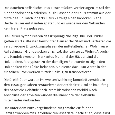
Das daneben befindliche Haus 19 schmücken Verzierungen im Stil des
niederländischen Manierismus. Die Fassade der Nr. 19 stammt aus der
Mitte des 17. Jahrhunderts. Haus 21 zeigt einen barocken Giebel.
Beide Häuser entstanden später und es wurde vor den Gebäuden
kein freier Platz gelassen.
Die Häuser symbolisieren das ursprüngliche Riga. Die Drei Brüder
gelten als die ältesten bewohnten Häuser der Stadt und vertreten die
verschiedene Entwicklungsphasen der mittelalterlichen Wohnhäuser.
Auf schmalen Grundstücken errichtet, dienten sie zu Wohn-, Arbeits-
und Handelszwecken. Markantes Merkmal der Häuser sind die
Holzdecken. Bautypisch zu der damaligen Zeit wurde mittig in den
Holzdecken eine Lücke belassen. Sie diente dazu, um Waren in den
einzelnen Stockwerken mittels Seilzug zu transportieren.
Die Drei Brüder wurden im zweiten Weltkrieg komplett zerstört. In
den 1950ziger Jahren restaurierte der Architekt P. Saulitis im Auftrag
der Stadt die Gebäude nach ihrem historischen Vorbild. Nach
Abschluss der Arbeiten wurden die Innenhöfe der Gebäude
miteinander verbunden.
Das unter dem Putz vorgefundene aufgemalte Zunft- oder
Familienwappen mit Getreideähren lässt darauf schließen, dass einst