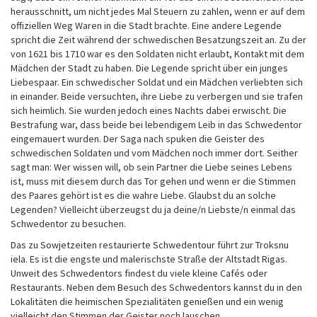
herausschnitt, um nicht jedes Mal Steuern zu zahlen, wenn er auf dem
offiziellen Weg Waren in die Stadt brachte. Eine andere Legende
spricht die Zeit während der schwedischen Besatzungszeit an. Zu der
von 1621 bis 1710 war es den Soldaten nicht erlaubt, Kontakt mit dem
Mädchen der Stadt zu haben. Die Legende spricht über ein junges
Liebespaar. Ein schwedischer Soldat und ein Mädchen verliebten sich
in einander. Beide versuchten, ihre Liebe zu verbergen und sie trafen
sich heimlich. Sie wurden jedoch eines Nachts dabei erwischt. Die
Bestrafung war, dass beide bei lebendigem Leib in das Schwedentor
eingemauert wurden. Der Saga nach spuken die Geister des
schwedischen Soldaten und vom Mädchen noch immer dort. Seither
sagt man: Wer wissen will, ob sein Partner die Liebe seines Lebens
ist, muss mit diesem durch das Tor gehen und wenn er die Stimmen
des Paares gehört ist es die wahre Liebe. Glaubst du an solche
Legenden? Vielleicht überzeugst du ja deine/n Liebste/n einmal das
Schwedentor zu besuchen.
Das zu Sowjetzeiten restaurierte Schwedentour führt zur Troksnu
iela. Es ist die engste und malerischste Straße der Altstadt Rigas.
Unweit des Schwedentors findest du viele kleine Cafés oder
Restaurants. Neben dem Besuch des Schwedentors kannst du in den
Lokalitäten die heimischen Spezialitäten genießen und ein wenig
vielleicht den Stimmen der Geister noch lauschen.