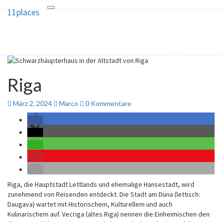
11places
Toggle
11places
navigation
10 Ideen und ein Geheimtipp für
deine nächste Reise
Riga
März 2, 2024
Marco
0 Kommentare
Riga, die Hauptstadt Lettlands und ehemalige Hansestadt, wird
zunehmend von Reisenden entdeckt. Die Stadt am Düna (lettisch:
Daugava) wartet mit Historischem, Kulturellem und auch
Kulinarischem auf. Vecriga (altes Riga) nennen die Einheimischen den