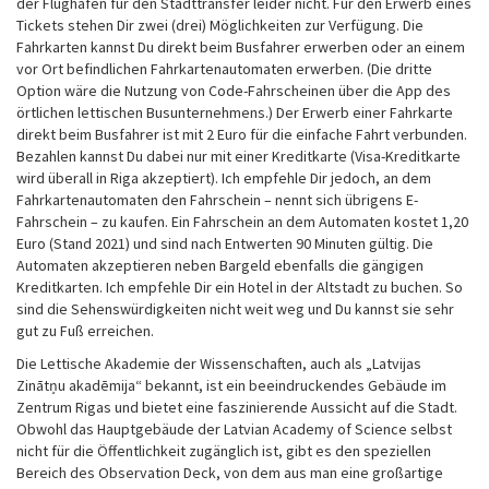
der Flughafen für den Stadttransfer leider nicht. Für den Erwerb eines
Tickets stehen Dir zwei (drei) Möglichkeiten zur Verfügung. Die
Fahrkarten kannst Du direkt beim Busfahrer erwerben oder an einem
vor Ort befindlichen Fahrkartenautomaten erwerben. (Die dritte
Option wäre die Nutzung von Code-Fahrscheinen über die App des
örtlichen lettischen Busunternehmens.) Der Erwerb einer Fahrkarte
direkt beim Busfahrer ist mit 2 Euro für die einfache Fahrt verbunden.
Bezahlen kannst Du dabei nur mit einer Kreditkarte (Visa-Kreditkarte
wird überall in Riga akzeptiert). Ich empfehle Dir jedoch, an dem
Fahrkartenautomaten den Fahrschein – nennt sich übrigens E-
Fahrschein – zu kaufen. Ein Fahrschein an dem Automaten kostet 1,20
Euro (Stand 2021) und sind nach Entwerten 90 Minuten gültig. Die
Automaten akzeptieren neben Bargeld ebenfalls die gängigen
Kreditkarten. Ich empfehle Dir ein Hotel in der Altstadt zu buchen. So
sind die Sehenswürdigkeiten nicht weit weg und Du kannst sie sehr
gut zu Fuß erreichen.
Die Lettische Akademie der Wissenschaften, auch als „Latvijas
Zinātņu akadēmija“ bekannt, ist ein beeindruckendes Gebäude im
Zentrum Rigas und bietet eine faszinierende Aussicht auf die Stadt.
Obwohl das Hauptgebäude der Latvian Academy of Science selbst
nicht für die Öffentlichkeit zugänglich ist, gibt es den speziellen
Bereich des Observation Deck, von dem aus man eine großartige