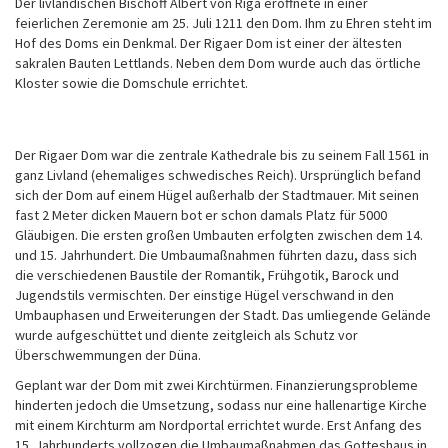
Der livländischen Bischoff Albert von Riga eröffnete in einer
feierlichen Zeremonie am 25. Juli 1211 den Dom. Ihm zu Ehren steht im
Hof des Doms ein Denkmal. Der Rigaer Dom ist einer der ältesten
sakralen Bauten Lettlands. Neben dem Dom wurde auch das örtliche
Kloster sowie die Domschule errichtet.
Der Rigaer Dom war die zentrale Kathedrale bis zu seinem Fall 1561 in
ganz Livland (ehemaliges schwedisches Reich). Ursprünglich befand
sich der Dom auf einem Hügel außerhalb der Stadtmauer. Mit seinen
fast 2 Meter dicken Mauern bot er schon damals Platz für 5000
Gläubigen. Die ersten großen Umbauten erfolgten zwischen dem 14.
und 15. Jahrhundert. Die Umbaumaßnahmen führten dazu, dass sich
die verschiedenen Baustile der Romantik, Frühgotik, Barock und
Jugendstils vermischten. Der einstige Hügel verschwand in den
Umbauphasen und Erweiterungen der Stadt. Das umliegende Gelände
wurde aufgeschüttet und diente zeitgleich als Schutz vor
Überschwemmungen der Düna.
Geplant war der Dom mit zwei Kirchtürmen. Finanzierungsprobleme
hinderten jedoch die Umsetzung, sodass nur eine hallenartige Kirche
mit einem Kirchturm am Nordportal errichtet wurde. Erst Anfang des
15. Jahrhunderts vollzogen die Umbaumaßnahmen das Gotteshaus in