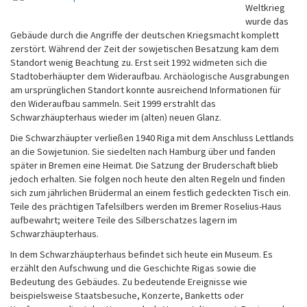
Weltkrieg
wurde das
Gebäude durch die Angriffe der deutschen Kriegsmacht komplett
zerstört. Während der Zeit der sowjetischen Besatzung kam dem
Standort wenig Beachtung zu. Erst seit 1992 widmeten sich die
Stadtoberhäupter dem Wideraufbau. Archäologische Ausgrabungen
am ursprünglichen Standort konnte ausreichend Informationen für
den Wideraufbau sammeln. Seit 1999 erstrahlt das
Schwarzhäupterhaus wieder im (alten) neuen Glanz.
Die Schwarzhäupter verließen 1940 Riga mit dem Anschluss Lettlands
an die Sowjetunion. Sie siedelten nach Hamburg über und fanden
später in Bremen eine Heimat. Die Satzung der Bruderschaft blieb
jedoch erhalten. Sie folgen noch heute den alten Regeln und finden
sich zum jährlichen Brüdermal an einem festlich gedeckten Tisch ein.
Teile des prächtigen Tafelsilbers werden im Bremer Roselius-Haus
aufbewahrt; weitere Teile des Silberschatzes lagern im
Schwarzhäupterhaus.
In dem Schwarzhäupterhaus befindet sich heute ein Museum. Es
erzählt den Aufschwung und die Geschichte Rigas sowie die
Bedeutung des Gebäudes. Zu bedeutende Ereignisse wie
beispielsweise Staatsbesuche, Konzerte, Banketts oder