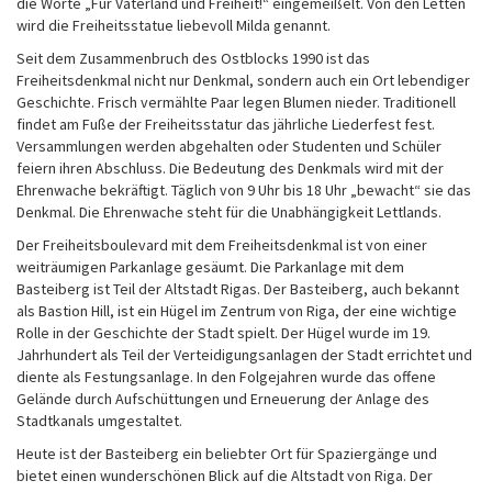
die Worte „Für Vaterland und Freiheit!“ eingemeißelt. Von den Letten
wird die Freiheitsstatue liebevoll Milda genannt.
Seit dem Zusammenbruch des Ostblocks 1990 ist das
Freiheitsdenkmal nicht nur Denkmal, sondern auch ein Ort lebendiger
Geschichte. Frisch vermählte Paar legen Blumen nieder. Traditionell
findet am Fuße der Freiheitsstatur das jährliche Liederfest fest.
Versammlungen werden abgehalten oder Studenten und Schüler
feiern ihren Abschluss. Die Bedeutung des Denkmals wird mit der
Ehrenwache bekräftigt. Täglich von 9 Uhr bis 18 Uhr „bewacht“ sie das
Denkmal. Die Ehrenwache steht für die Unabhängigkeit Lettlands.
Der Freiheitsboulevard mit dem Freiheitsdenkmal ist von einer
weiträumigen Parkanlage gesäumt. Die Parkanlage mit dem
Basteiberg ist Teil der Altstadt Rigas. Der Basteiberg, auch bekannt
als Bastion Hill, ist ein Hügel im Zentrum von Riga, der eine wichtige
Rolle in der Geschichte der Stadt spielt. Der Hügel wurde im 19.
Jahrhundert als Teil der Verteidigungsanlagen der Stadt errichtet und
diente als Festungsanlage. In den Folgejahren wurde das offene
Gelände durch Aufschüttungen und Erneuerung der Anlage des
Stadtkanals umgestaltet.
Heute ist der Basteiberg ein beliebter Ort für Spaziergänge und
bietet einen wunderschönen Blick auf die Altstadt von Riga. Der