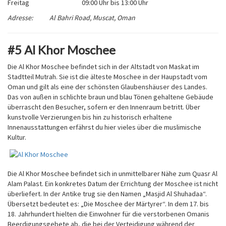
Freitag
09:00 Uhr bis 13:00 Uhr
Adresse: Al Bahri Road, Muscat, Oman
#5 Al Khor Moschee
Die Al Khor Moschee befindet sich in der Altstadt von Maskat im
Stadtteil Mutrah. Sie ist die älteste Moschee in der Haupstadt vom
Oman und gilt als eine der schönsten Glaubenshäuser des Landes.
Das von außen in schlichte braun und blau Tönen gehaltene Gebäude
überrascht den Besucher, sofern er den Innenraum betritt. Über
kunstvolle Verzierungen bis hin zu historisch erhaltene
Innenausstattungen erfährst du hier vieles über die muslimische
Kultur.
Die Al Khor Moschee befindet sich in unmittelbarer Nähe zum Quasr Al
Alam Palast. Ein konkretes Datum der Errichtung der Moschee ist nicht
überliefert. In der Antike trug sie den Namen „Masjid Al Shuhadaa“.
Übersetzt bedeutet es: „Die Moschee der Märtyrer“. In dem 17. bis
18. Jahrhundert hielten die Einwohner für die verstorbenen Omanis
Beerdigungsgebete ab, die bei der Verteidigung während der