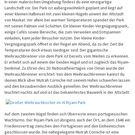
In einer malerischen Umgebung findest du eine einzigartige
Landschaft vor. Der Park ist außergewöhnlich geplant und liegt auf
einer kleinen Halbinsel mit zwei kleinen Hügeln unweit der Altstadt
von Maskat. Vor allem bei warmen Temperaturen spendet der Park
mit seinen Palmen viel Schatten. Ein kleiner Kinder-Vergnügungspark,
einige Cafés sowie Bereiche, die zum Verweilen und Entspannen
einladen, kann jeder Besucher nutzen. Der kleine Kinder-
Vergnügungspark öffnet in der Regel am Abend, da zu der Zeit die
Temperaturen doch etwas niedriger sind. Der gigantische
Weihrauchbrenner von dem Park ist bereits vom Weiten zu erkennen.
Er erhebt sich auf einem der beiden Hügel und ist zugleich das Riyam-
Denkmal. Zu Ehren des 20. Nationalfeiertages von Oman wurde der
Weihrauchbrenner errichtet. Von dem Weihrauchbrenner kannst du
deinen Blick über Mutrah Corniche mit seinem Hafen schweifen lassen
und den bezaubernden Ausblick genießen. Der Weihrauchbrenner
leuchtet nachts auf und ist das bekanntestes Bauwerk in der Altstadt.
Auf dem zweiten Hügel finden sich Überreste eines portugiesischen
Wachturms. Der Riyam Park ist übrigens auch der Ort, an dem 1648 ein
Friedensvertrag zwischen den Portugiesen und den Einheimischen
geschlossen wurde. Die nahegelegene Mutrah Corniche ist eine