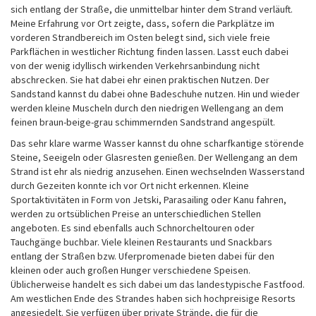
sich entlang der Straße, die unmittelbar hinter dem Strand verläuft.
Meine Erfahrung vor Ort zeigte, dass, sofern die Parkplätze im
vorderen Strandbereich im Osten belegt sind, sich viele freie
Parkflächen in westlicher Richtung finden lassen. Lasst euch dabei
von der wenig idyllisch wirkenden Verkehrsanbindung nicht
abschrecken. Sie hat dabei ehr einen praktischen Nutzen. Der
Sandstand kannst du dabei ohne Badeschuhe nutzen. Hin und wieder
werden kleine Muscheln durch den niedrigen Wellengang an dem
feinen braun-beige-grau schimmernden Sandstrand angespült.
Das sehr klare warme Wasser kannst du ohne scharfkantige störende
Steine, Seeigeln oder Glasresten genießen. Der Wellengang an dem
Strand ist ehr als niedrig anzusehen. Einen wechselnden Wasserstand
durch Gezeiten konnte ich vor Ort nicht erkennen. Kleine
Sportaktivitäten in Form von Jetski, Parasailing oder Kanu fahren,
werden zu ortsüblichen Preise an unterschiedlichen Stellen
angeboten. Es sind ebenfalls auch Schnorcheltouren oder
Tauchgänge buchbar. Viele kleinen Restaurants und Snackbars
entlang der Straßen bzw. Uferpromenade bieten dabei für den
kleinen oder auch großen Hunger verschiedene Speisen.
Üblicherweise handelt es sich dabei um das landestypische Fastfood.
Am westlichen Ende des Strandes haben sich hochpreisige Resorts
angesiedelt. Sie verfügen über private Strände, die für die