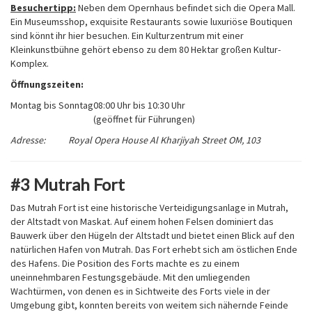
Besuchertipp:
Neben dem Opernhaus befindet sich die Opera Mall.
Ein Museumsshop, exquisite Restaurants sowie luxuriöse Boutiquen
sind könnt ihr hier besuchen. Ein Kulturzentrum mit einer
Kleinkunstbühne gehört ebenso zu dem 80 Hektar großen Kultur-
Komplex.
Öffnungszeiten:
Montag bis Sonntag
08:00 Uhr bis 10:30 Uhr
(geöffnet für Führungen)
Adresse: Royal Opera House Al Kharjiyah Street OM, 103
#3 Mutrah Fort
Das Mutrah Fort ist eine historische Verteidigungsanlage in Mutrah,
der Altstadt von Maskat. Auf einem hohen Felsen dominiert das
Bauwerk über den Hügeln der Altstadt und bietet einen Blick auf den
natürlichen Hafen von Mutrah. Das Fort erhebt sich am östlichen Ende
des Hafens. Die Position des Forts machte es zu einem
uneinnehmbaren Festungsgebäude. Mit den umliegenden
Wachtürmen, von denen es in Sichtweite des Forts viele in der
Umgebung gibt, konnten bereits von weitem sich nähernde Feinde