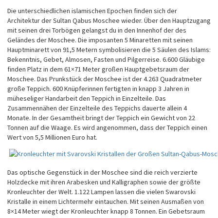
Die unterschiedlichen islamischen Epochen finden sich der
Architektur der Sultan Qabus Moschee wieder. Über den Hauptzugang
mit seinen drei Torbögen gelangst du in den Innenhof der des
Geländes der Moschee. Die imposanten 5 Minaretten mit seinen
Hauptminarett von 91,5 Metern symbolisieren die 5 Säulen des Islams:
Bekenntnis, Gebet, Almosen, Fasten und Pilgerreise. 6.600 Gläubige
finden Platz in dem 61×71 Meter großen Hauptgebetsraum der
Moschee. Das Prunkstück der Moschee ist der 4.263 Quadratmeter
große Teppich. 600 Knüpferinnen fertigten in knapp 3 Jahren in
müheseliger Handarbeit den Teppich in Einzelteile. Das
Zusammennähen der Einzelteile des Teppichs dauerte allein 4
Monate. In der Gesamtheit bringt der Teppich ein Gewicht von 22
Tonnen auf die Waage. Es wird angenommen, dass der Teppich einen
Wert von 5,5 Millionen Euro hat.
Das optische Gegenstück in der Moschee sind die reich verzierte
Holzdecke mit ihren Arabesken und Kalligraphen sowie der größte
Kronleuchter der Welt. 1.122 Lampen lassen die vielen Swarovski
Kristalle in einem Lichtermehr eintauchen. Mit seinen Ausmaßen von
8×14 Meter wiegt der Kronleuchter knapp 8 Tonnen. Ein Gebetsraum