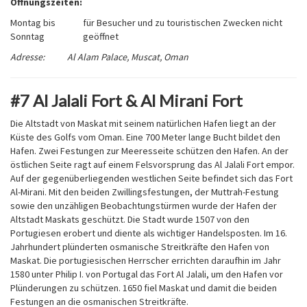
Öffnungszeiten:
Montag bis
für Besucher und zu touristischen Zwecken nicht
Sonntag
geöffnet
Adresse: Al Alam Palace, Muscat, Oman
#7 Al Jalali Fort & Al Mirani Fort
Die Altstadt von Maskat mit seinem natürlichen Hafen liegt an der
Küste des Golfs vom Oman. Eine 700 Meter lange Bucht bildet den
Hafen. Zwei Festungen zur Meeresseite schützen den Hafen. An der
östlichen Seite ragt auf einem Felsvorsprung das Al Jalali Fort empor.
Auf der gegenüberliegenden westlichen Seite befindet sich das Fort
Al-Mirani. Mit den beiden Zwillingsfestungen, der Muttrah-Festung
sowie den unzähligen Beobachtungstürmen wurde der Hafen der
Altstadt Maskats geschützt. Die Stadt wurde 1507 von den
Portugiesen erobert und diente als wichtiger Handelsposten. Im 16.
Jahrhundert plünderten osmanische Streitkräfte den Hafen von
Maskat. Die portugiesischen Herrscher errichten daraufhin im Jahr
1580 unter Philip I. von Portugal das Fort Al Jalali, um den Hafen vor
Plünderungen zu schützen. 1650 fiel Maskat und damit die beiden
Festungen an die osmanischen Streitkräfte.