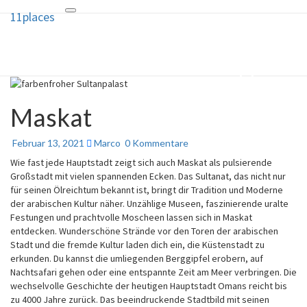
11places
Toggle
11places
navigation
10 Ideen und ein Geheimtipp für
deine nächste Reise
Maskat
Februar 13, 2021
Marco
0 Kommentare
Wie fast jede Hauptstadt zeigt sich auch Maskat als pulsierende
Großstadt mit vielen spannenden Ecken. Das Sultanat, das nicht nur
für seinen Ölreichtum bekannt ist, bringt dir Tradition und Moderne
der arabischen Kultur näher. Unzählige Museen, faszinierende uralte
Festungen und prachtvolle Moscheen lassen sich in Maskat
entdecken. Wunderschöne Strände vor den Toren der arabischen
Stadt und die fremde Kultur laden dich ein, die Küstenstadt zu
erkunden. Du kannst die umliegenden Berggipfel erobern, auf
Nachtsafari gehen oder eine entspannte Zeit am Meer verbringen. Die
wechselvolle Geschichte der heutigen Hauptstadt Omans reicht bis
zu 4000 Jahre zurück. Das beeindruckende Stadtbild mit seinen