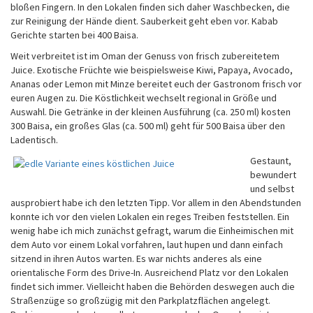
bloßen Fingern. In den Lokalen finden sich daher Waschbecken, die
zur Reinigung der Hände dient. Sauberkeit geht eben vor. Kabab
Gerichte starten bei 400 Baisa.
Weit verbreitet ist im Oman der Genuss von frisch zubereitetem
Juice. Exotische Früchte wie beispielsweise Kiwi, Papaya, Avocado,
Ananas oder Lemon mit Minze bereitet euch der Gastronom frisch vor
euren Augen zu. Die Köstlichkeit wechselt regional in Größe und
Auswahl. Die Getränke in der kleinen Ausführung (ca. 250 ml) kosten
300 Baisa, ein großes Glas (ca. 500 ml) geht für 500 Baisa über den
Ladentisch.
Gestaunt,
bewundert
und selbst
ausprobiert habe ich den letzten Tipp. Vor allem in den Abendstunden
konnte ich vor den vielen Lokalen ein reges Treiben feststellen. Ein
wenig habe ich mich zunächst gefragt, warum die Einheimischen mit
dem Auto vor einem Lokal vorfahren, laut hupen und dann einfach
sitzend in ihren Autos warten. Es war nichts anderes als eine
orientalische Form des Drive-In. Ausreichend Platz vor den Lokalen
findet sich immer. Vielleicht haben die Behörden deswegen auch die
Straßenzüge so großzügig mit den Parkplatzflächen angelegt.