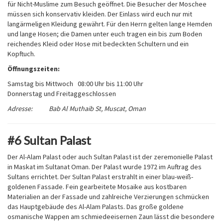
für Nicht-Muslime zum Besuch geöffnet. Die Besucher der Moschee
müssen sich konservativ kleiden. Der Einlass wird euch nur mit
langärmeligen Kleidung gewährt. Für den Herrn gelten lange Hemden
und lange Hosen; die Damen unter euch tragen ein bis zum Boden
reichendes Kleid oder Hose mit bedeckten Schultern und ein
Kopftuch.
Öffnungszeiten:
Samstag bis Mittwoch
08:00 Uhr bis 11:00 Uhr
Donnerstag und Freitag
geschlossen
Adresse: Bab Al Muthaib St, Muscat, Oman
#6 Sultan Palast
Der Al-Alam Palast oder auch Sultan Palast ist der zeremonielle Palast
in Maskat im Sultanat Oman. Der Palast wurde 1972 im Auftrag des
Sultans errichtet. Der Sultan Palast erstrahlt in einer blau-weiß-
goldenen Fassade. Fein gearbeitete Mosaike aus kostbaren
Materialien an der Fassade und zahlreiche Verzierungen schmücken
das Hauptgebäude des Al-Alam Palasts. Das große goldene
osmanische Wappen am schmiedeeisernen Zaun lässt die besondere