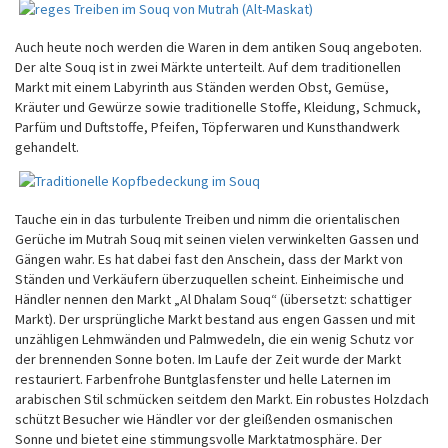
Auch heute noch werden die Waren in dem antiken Souq angeboten.
Der alte Souq ist in zwei Märkte unterteilt. Auf dem traditionellen
Markt mit einem Labyrinth aus Ständen werden Obst, Gemüse,
Kräuter und Gewürze sowie traditionelle Stoffe, Kleidung, Schmuck,
Parfüm und Duftstoffe, Pfeifen, Töpferwaren und Kunsthandwerk
gehandelt.
Tauche ein in das turbulente Treiben und nimm die orientalischen
Gerüche im Mutrah Souq mit seinen vielen verwinkelten Gassen und
Gängen wahr. Es hat dabei fast den Anschein, dass der Markt von
Ständen und Verkäufern überzuquellen scheint. Einheimische und
Händler nennen den Markt „Al Dhalam Souq“ (übersetzt: schattiger
Markt). Der ursprüngliche Markt bestand aus engen Gassen und mit
unzähligen Lehmwänden und Palmwedeln, die ein wenig Schutz vor
der brennenden Sonne boten. Im Laufe der Zeit wurde der Markt
restauriert. Farbenfrohe Buntglasfenster und helle Laternen im
arabischen Stil schmücken seitdem den Markt. Ein robustes Holzdach
schützt Besucher wie Händler vor der gleißenden osmanischen
Sonne und bietet eine stimmungsvolle Marktatmosphäre. Der