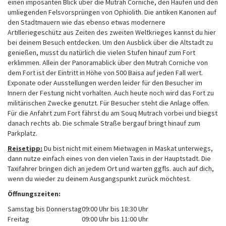
einen imposanten Blick über die Mutrah Corniche, den Haufen und den
umliegenden Felsvorsprüngen von Ophiolith. Die antiken Kanonen auf
den Stadtmauern wie das ebenso etwas modernere
Artilleriegeschütz aus Zeiten des zweiten Weltkrieges kannst du hier
bei deinem Besuch entdecken. Um den Ausblick über die Altstadt zu
genießen, musst du natürlich die vielen Stufen hinauf zum Fort
erklimmen. Allein der Panoramablick über den Mutrah Corniche von
dem Fort ist der Eintritt in Höhe von 500 Baisa auf jeden Fall wert.
Exponate oder Ausstellungen werden leider für den Besucher im
Innern der Festung nicht vorhalten. Auch heute noch wird das Fort zu
militärischen Zwecke genutzt. Für Besucher steht die Anlage offen.
Für die Anfahrt zum Fort fährst du am Souq Mutrach vorbei und biegst
danach rechts ab. Die schmale Straße bergauf bringt hinauf zum
Parkplatz.
Reisetipp:
Du bist nicht mit einem Mietwagen in Maskat unterwegs,
dann nutze einfach eines von den vielen Taxis in der Hauptstadt. Die
Taxifahrer bringen dich an jedem Ort und warten ggfls. auch auf dich,
wenn du wieder zu deinem Ausgangspunkt zurück möchtest.
Öffnungszeiten:
Samstag bis Donnerstag
09:00 Uhr bis 18:30 Uhr
Freitag
09:00 Uhr bis 11:00 Uhr