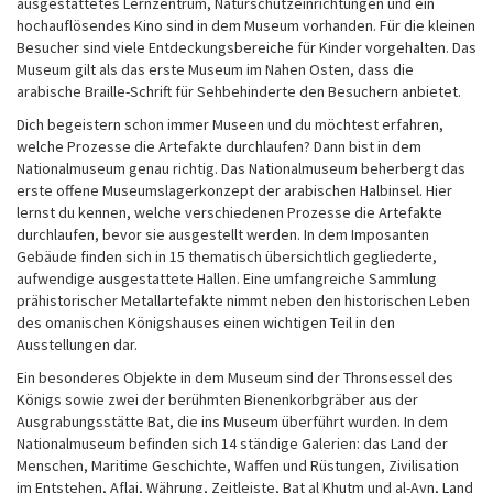
ausgestattetes Lernzentrum, Naturschutzeinrichtungen und ein
hochauflösendes Kino sind in dem Museum vorhanden. Für die kleinen
Besucher sind viele Entdeckungsbereiche für Kinder vorgehalten. Das
Museum gilt als das erste Museum im Nahen Osten, dass die
arabische Braille-Schrift für Sehbehinderte den Besuchern anbietet.
Dich begeistern schon immer Museen und du möchtest erfahren,
welche Prozesse die Artefakte durchlaufen? Dann bist in dem
Nationalmuseum genau richtig. Das Nationalmuseum beherbergt das
erste offene Museumslagerkonzept der arabischen Halbinsel. Hier
lernst du kennen, welche verschiedenen Prozesse die Artefakte
durchlaufen, bevor sie ausgestellt werden. In dem Imposanten
Gebäude finden sich in 15 thematisch übersichtlich gegliederte,
aufwendige ausgestattete Hallen. Eine umfangreiche Sammlung
prähistorischer Metallartefakte nimmt neben den historischen Leben
des omanischen Königshauses einen wichtigen Teil in den
Ausstellungen dar.
Ein besonderes Objekte in dem Museum sind der Thronsessel des
Königs sowie zwei der berühmten Bienenkorbgräber aus der
Ausgrabungsstätte Bat, die ins Museum überführt wurden. In dem
Nationalmuseum befinden sich 14 ständige Galerien: das Land der
Menschen, Maritime Geschichte, Waffen und Rüstungen, Zivilisation
im Entstehen, Aflaj, Währung, Zeitleiste, Bat al Khutm und al-Ayn, Land