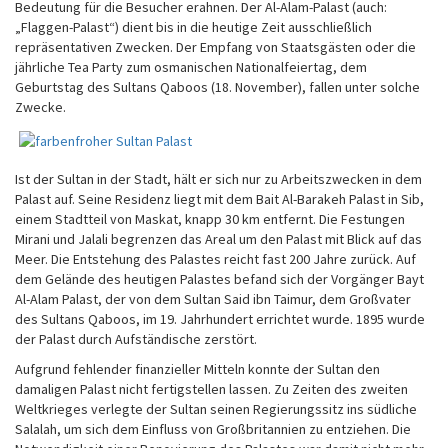
Bedeutung für die Besucher erahnen. Der Al-Alam-Palast (auch:
„Flaggen-Palast“) dient bis in die heutige Zeit ausschließlich
repräsentativen Zwecken. Der Empfang von Staatsgästen oder die
jährliche Tea Party zum osmanischen Nationalfeiertag, dem
Geburtstag des Sultans Qaboos (18. November), fallen unter solche
Zwecke.
Ist der Sultan in der Stadt, hält er sich nur zu Arbeitszwecken in dem
Palast auf. Seine Residenz liegt mit dem Bait Al-Barakeh Palast in Sib,
einem Stadtteil von Maskat, knapp 30 km entfernt. Die Festungen
Mirani und Jalali begrenzen das Areal um den Palast mit Blick auf das
Meer. Die Entstehung des Palastes reicht fast 200 Jahre zurück. Auf
dem Gelände des heutigen Palastes befand sich der Vorgänger Bayt
Al-Alam Palast, der von dem Sultan Said ibn Taimur, dem Großvater
des Sultans Qaboos, im 19. Jahrhundert errichtet wurde. 1895 wurde
der Palast durch Aufständische zerstört.
Aufgrund fehlender finanzieller Mitteln konnte der Sultan den
damaligen Palast nicht fertigstellen lassen. Zu Zeiten des zweiten
Weltkrieges verlegte der Sultan seinen Regierungssitz ins südliche
Salalah, um sich dem Einfluss von Großbritannien zu entziehen. Die