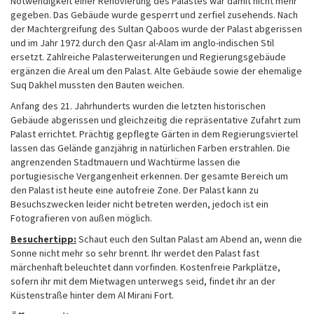
Notwendigkeit einer Renovierung des Palastes war damit nicht mehr
gegeben. Das Gebäude wurde gesperrt und zerfiel zusehends. Nach
der Machtergreifung des Sultan Qaboos wurde der Palast abgerissen
und im Jahr 1972 durch den Qasr al-Alam im anglo-indischen Stil
ersetzt. Zahlreiche Palasterweiterungen und Regierungsgebäude
ergänzen die Areal um den Palast. Alte Gebäude sowie der ehemalige
Suq Dakhel mussten den Bauten weichen.
Anfang des 21. Jahrhunderts wurden die letzten historischen
Gebäude abgerissen und gleichzeitig die repräsentative Zufahrt zum
Palast errichtet. Prächtig gepflegte Gärten in dem Regierungsviertel
lassen das Gelände ganzjährig in natürlichen Farben erstrahlen. Die
angrenzenden Stadtmauern und Wachtürme lassen die
portugiesische Vergangenheit erkennen. Der gesamte Bereich um
den Palast ist heute eine autofreie Zone. Der Palast kann zu
Besuchszwecken leider nicht betreten werden, jedoch ist ein
Fotografieren von außen möglich.
Besuchertipp:
Schaut euch den Sultan Palast am Abend an, wenn die
Sonne nicht mehr so sehr brennt. Ihr werdet den Palast fast
märchenhaft beleuchtet dann vorfinden. Kostenfreie Parkplätze,
sofern ihr mit dem Mietwagen unterwegs seid, findet ihr an der
Küstenstraße hinter dem Al Mirani Fort.