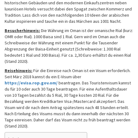
historischen Gebäuden und den modernen Einkaufszentren neben
luxuriösen Hotels versucht dabei den Spagat zwischen Kommerz und
Tradition. Lass dich von den nachfolgenden 10 Ideen der arabischen
Kultur inspirieren und tauche ein in das Märchen aus 1001 Nacht.
Besucherhinweis:
Die Währung im Oman ist der omanische Rial (kurz:
OMR oder Rial). 1000 Baisa sind 1 Rial. Gern wird im Oman auch die
Schreibweise der Währung mit einem Punkt für die Tausender
Abgrenzung der Baisa-Einheit genutzt (Schreibweise: 1.300 Rial
bedeutet 1 Rial und 300 Baisa). Für ca. 2,30 Euro erhältst du einen Rial
(Stand 2020).
Reisehinweis:
Für die Einreise nach Oman ist ein Visum erforderlich.
Seit März 2018 kannst du ein E-Visum über
https://evisa.rop.gov.om/
beantragen. Das Touristenvisum kannst
du für 10 oder auch 30 Tage beantragen. Für eine Aufenthaltsdauer
von 10 Tagen bezahlst du 5 Rial, 30 Tage kosten 20 Rial. Für die
Bezahlung werden Kreditkarten Visa-/Mastercard akzeptiert. Das
Visum wird dir nach dem Antrag spätestens nach 48 Stunden erteilt.
Nach Erteilung des Visums musst du dann innerhalb der nächsten 30
Tage einreisen. Daher darf das Visum nicht zu früh beantragt werden
(Stand 2020).