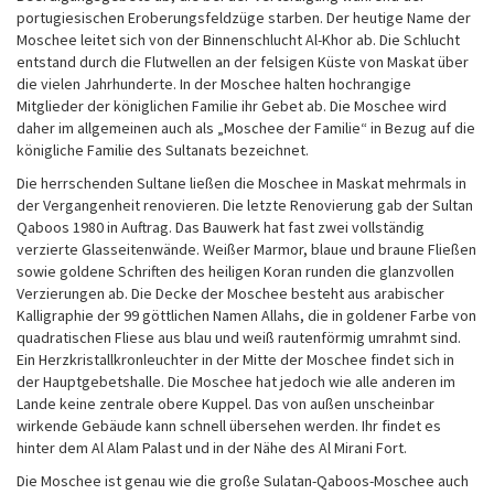
portugiesischen Eroberungsfeldzüge starben. Der heutige Name der
Moschee leitet sich von der Binnenschlucht Al-Khor ab. Die Schlucht
entstand durch die Flutwellen an der felsigen Küste von Maskat über
die vielen Jahrhunderte. In der Moschee halten hochrangige
Mitglieder der königlichen Familie ihr Gebet ab. Die Moschee wird
daher im allgemeinen auch als „Moschee der Familie“ in Bezug auf die
königliche Familie des Sultanats bezeichnet.
Die herrschenden Sultane ließen die Moschee in Maskat mehrmals in
der Vergangenheit renovieren. Die letzte Renovierung gab der Sultan
Qaboos 1980 in Auftrag. Das Bauwerk hat fast zwei vollständig
verzierte Glasseitenwände. Weißer Marmor, blaue und braune Fließen
sowie goldene Schriften des heiligen Koran runden die glanzvollen
Verzierungen ab. Die Decke der Moschee besteht aus arabischer
Kalligraphie der 99 göttlichen Namen Allahs, die in goldener Farbe von
quadratischen Fliese aus blau und weiß rautenförmig umrahmt sind.
Ein Herzkristallkronleuchter in der Mitte der Moschee findet sich in
der Hauptgebetshalle. Die Moschee hat jedoch wie alle anderen im
Lande keine zentrale obere Kuppel. Das von außen unscheinbar
wirkende Gebäude kann schnell übersehen werden. Ihr findet es
hinter dem Al Alam Palast und in der Nähe des Al Mirani Fort.
Die Moschee ist genau wie die große Sulatan-Qaboos-Moschee auch