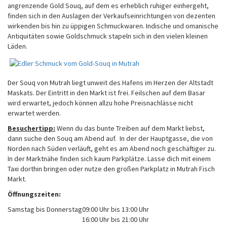
angrenzende Gold Souq, auf dem es erheblich ruhiger einhergeht,
finden sich in den Auslagen der Verkaufseinrichtungen von dezenten
wirkenden bis hin zu üppigen Schmuckwaren. Indische und omanische
Antiquitäten sowie Goldschmuck stapeln sich in den vielen kleinen
Läden.
Der Souq von Mutrah liegt unweit des Hafens im Herzen der Altstadt
Maskats. Der Eintritt in den Markt ist frei. Feilschen auf dem Basar
wird erwartet, jedoch können allzu hohe Preisnachlässe nicht
erwartet werden.
Besuchertipp:
Wenn du das bunte Treiben auf dem Markt liebst,
dann suche den Souq am Abend auf. In der der Hauptgasse, die von
Norden nach Süden verläuft, geht es am Abend noch geschäftiger zu.
In der Marktnähe finden sich kaum Parkplätze. Lasse dich mit einem
Taxi dorthin bringen oder nutze den großen Parkplatz in Mutrah Fisch
Markt.
Öffnungszeiten:
Samstag bis Donnerstag
09:00 Uhr bis 13:00 Uhr
16:00 Uhr bis 21:00 Uhr