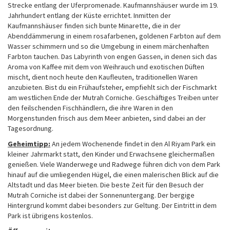
Strecke entlang der Uferpromenade. Kaufmannshäuser wurde im 19.
Jahrhundert entlang der Küste errichtet. Inmitten der
Kaufmannshäuser finden sich bunte Minarette, die in der
Abenddämmerung in einem rosafarbenen, goldenen Farbton auf dem
Wasser schimmern und so die Umgebung in einem märchenhaften
Farbton tauchen. Das Labyrinth von engen Gassen, in denen sich das
Aroma von Kaffee mit dem von Weihrauch und exotischen Düften
mischt, dient noch heute den Kaufleuten, traditionellen Waren
anzubieten. Bist du ein Frühaufsteher, empfiehlt sich der Fischmarkt
am westlichen Ende der Mutrah Corniche. Geschäftiges Treiben unter
den feilschenden Fischhändlern, die ihre Waren in den
Morgenstunden frisch aus dem Meer anbieten, sind dabei an der
Tagesordnung.
Geheimtipp:
An jedem Wochenende findet in den Al Riyam Park ein
kleiner Jahrmarkt statt, den Kinder und Erwachsene gleichermaßen
genießen. Viele Wanderwege und Radwege führen dich von dem Park
hinauf auf die umliegenden Hügel, die einen malerischen Blick auf die
Altstadt und das Meer bieten. Die beste Zeit für den Besuch der
Mutrah Corniche ist dabei der Sonnenuntergang. Der bergige
Hintergrund kommt dabei besonders zur Geltung. Der Eintritt in dem
Park ist übrigens kostenlos.