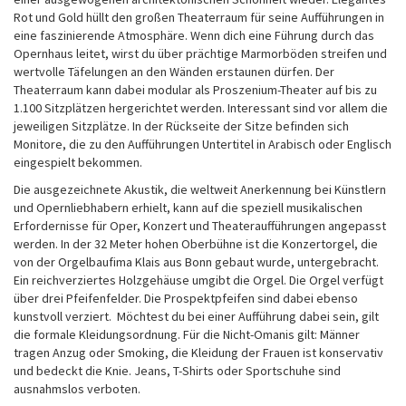
Rot und Gold hüllt den großen Theaterraum für seine Aufführungen in
eine faszinierende Atmosphäre. Wenn dich eine Führung durch das
Opernhaus leitet, wirst du über prächtige Marmorböden streifen und
wertvolle Täfelungen an den Wänden erstaunen dürfen. Der
Theaterraum kann dabei modular als Proszenium-Theater auf bis zu
1.100 Sitzplätzen hergerichtet werden. Interessant sind vor allem die
jeweiligen Sitzplätze. In der Rückseite der Sitze befinden sich
Monitore, die zu den Aufführungen Untertitel in Arabisch oder Englisch
eingespielt bekommen.
Die ausgezeichnete Akustik, die weltweit Anerkennung bei Künstlern
und Opernliebhabern erhielt, kann auf die speziell musikalischen
Erfordernisse für Oper, Konzert und Theateraufführungen angepasst
werden. In der 32 Meter hohen Oberbühne ist die Konzertorgel, die
von der Orgelbaufima Klais aus Bonn gebaut wurde, untergebracht.
Ein reichverziertes Holzgehäuse umgibt die Orgel. Die Orgel verfügt
über drei Pfeifenfelder. Die Prospektpfeifen sind dabei ebenso
kunstvoll verziert. Möchtest du bei einer Aufführung dabei sein, gilt
die formale Kleidungsordnung. Für die Nicht-Omanis gilt: Männer
tragen Anzug oder Smoking, die Kleidung der Frauen ist konservativ
und bedeckt die Knie. Jeans, T-Shirts oder Sportschuhe sind
ausnahmslos verboten.