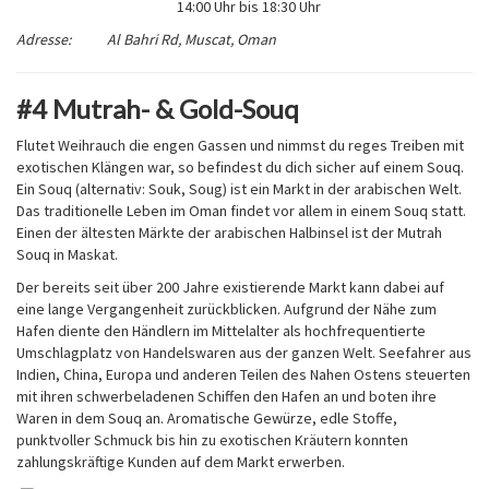
14:00 Uhr bis 18:30 Uhr
Adresse: Al Bahri Rd, Muscat, Oman
#4 Mutrah- & Gold-Souq
Flutet Weihrauch die engen Gassen und nimmst du reges Treiben mit
exotischen Klängen war, so befindest du dich sicher auf einem Souq.
Ein Souq (alternativ: Souk, Soug) ist ein Markt in der arabischen Welt.
Das traditionelle Leben im Oman findet vor allem in einem Souq statt.
Einen der ältesten Märkte der arabischen Halbinsel ist der Mutrah
Souq in Maskat.
Der bereits seit über 200 Jahre existierende Markt kann dabei auf
eine lange Vergangenheit zurückblicken. Aufgrund der Nähe zum
Hafen diente den Händlern im Mittelalter als hochfrequentierte
Umschlagplatz von Handelswaren aus der ganzen Welt. Seefahrer aus
Indien, China, Europa und anderen Teilen des Nahen Ostens steuerten
mit ihren schwerbeladenen Schiffen den Hafen an und boten ihre
Waren in dem Souq an. Aromatische Gewürze, edle Stoffe,
punktvoller Schmuck bis hin zu exotischen Kräutern konnten
zahlungskräftige Kunden auf dem Markt erwerben.