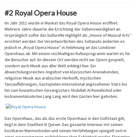
#2 Royal Opera House
Im Jahr 2011 wurde in Maskat das Royal Opera House eröffnet.
Mehrere Jahre dauerte die Errichtung der Sehenswürdigkeit an.
Ursprünglich sollte das kulturelle Highlight als „House of Musical Arts“
errichtet werden. Die Verantwortlichen des Sultanats änderten es
jedoch in „Royal Opera House“ in Anlehnung an das Londoner
Opernhaus ab. Mit einem reichhaltigen Kulturprogramm wartet es für
die Besucher auf. An diesem Ort werden nicht nur Opern gespielt,
sondern auch Musik aus aller Welt erklingt hier. Ein
abwechslungsreiches Angebot von klassischen Arienabenden,
religiöser Musik aus arabischer Herkunft, mystischen
Tanzaufführungen, Gastspielen international angesehener Stars bis
hin zum kuwaitischen Gesangsstars Abdullah Al Ruwahishid oder
Instrumentalsolisten Lang Lang wird den Gästen hier geboten.
Das Opernhaus, das als das erste Opernhaus in den Golfstaat gilt,
liegt in dem Stadtteil Al Qurum. Das gesamte Interieur mit seinen
kostbaren Marmorböden und seinen Vertäfelungen spiegelt sich in
einer ausgewogenen architektonischen Schönheit wieder. Elegantes