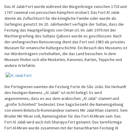
Das Al Jalali Fort wurde während der Bürgerkriege zwischen 1718 und
1747 zweimal von persischen Kämpfern erobert. Das Fort Al Jalali
diente als Zufluchtsort für die königliche Familie oder wurde als
Gefängnis genutzt. Im 20. Jahrhundert verfügte der Sultan, dass die
Festung das Hauptgefängnis von Oman ist. Im Jahr 1970 mit der
Machtergreifung des Sultans Qaboos wurde es geschlossen. Nach
der umfangreichen Renovierung dient das Fort seit 1983 als privates
Museum für omanische Kulturgeschichte. Ein Besuch des Museums ist
nur Würdenträgern vorbehalten, die das Land besuchen. In dem
Museum finden sich alte Musketen, Kanonen, Karten, Teppiche und
andere Artefakte.
Die Portugiesen nannten die Festung Forte de São João. Die Herkunft
des heutigen Namens „Al Jalali“ ist nicht belegt. Es wird
angenommen, dass es aus dem arabischen „Al Jalal“ stammt und
„große Schönheit“ bedeutet. Eine Saga bezieht die Namensgebung
von einem Belutschi-Kommandeur namens Mir Jalal Khan stammt. Sein
Bruder Mir Miran soll, Namensgeber für das Fort Al-Mirani sein. Das
Fort Al Jalali wird auch Ash Sharqiya Fort genannt. Das turmförmige
Fort Al-Mirani wurde zusammen mit der benachbarten Festung Al