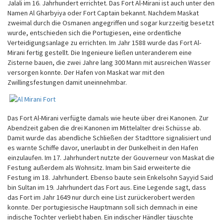
Jalali im 16. Jahrhundert errichtet. Das Fort Al-Mirani ist auch unter den
Namen Al Gharbyiya oder Fort Captain bekannt. Nachdem Maskat
zweimal durch die Osmanen angegriffen und sogar kurzzeitig besetzt
wurde, entschieden sich die Portugiesen, eine ordentliche
Verteidigungsanlage zu errichten. Im Jahr 1588 wurde das Fort Al-
Mirani fertig gestellt. Die Ingenieure ließen unteranderem eine
Zisterne bauen, die zwei Jahre lang 300 Mann mit ausreichen Wasser
versorgen konnte. Der Hafen von Maskat war mit den
Zwillingsfestungen damit uneinnehmbar.
Das Fort Al-Mirani verfügte damals wie heute über drei Kanonen. Zur
Abendzeit gaben die drei Kanonen im Mittelalter drei Schüsse ab.
Damit wurde das abendliche Schließen der Stadttore signalisiert und
es warnte Schiffe davor, unerlaubt in der Dunkelheit in den Hafen
einzulaufen. Im 17. Jahrhundert nutzte der Gouverneur von Maskat die
Festung außerdem als Wohnsitz. Imam bin Said erweiterte die
Festung im 18. Jahrhundert. Ebenso baute sein Enkelsohn Sayyid Said
bin Sultan im 19. Jahrhundert das Fort aus. Eine Legende sagt, dass
das Fort im Jahr 1649 nur durch eine List zurückerobert werden
konnte. Der portugiesische Hauptmann soll sich demnach in eine
indische Tochter verliebt haben. Ein indischer Händler täuschte