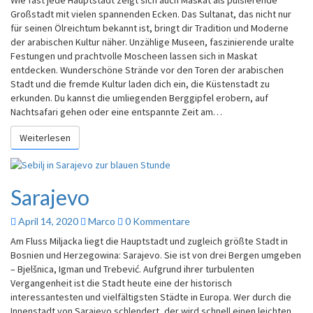
Wie fast jede Hauptstadt zeigt sich auch Maskat als pulsierende
Großstadt mit vielen spannenden Ecken. Das Sultanat, das nicht nur
für seinen Ölreichtum bekannt ist, bringt dir Tradition und Moderne
der arabischen Kultur näher. Unzählige Museen, faszinierende uralte
Festungen und prachtvolle Moscheen lassen sich in Maskat
entdecken. Wunderschöne Strände vor den Toren der arabischen
Stadt und die fremde Kultur laden dich ein, die Küstenstadt zu
erkunden. Du kannst die umliegenden Berggipfel erobern, auf
Nachtsafari gehen oder eine entspannte Zeit am…
Weiterlesen
Sarajevo
April 14, 2020
Marco
0 Kommentare
Am Fluss Miljacka liegt die Hauptstadt und zugleich größte Stadt in
Bosnien und Herzegowina: Sarajevo. Sie ist von drei Bergen umgeben
– Bjelšnica, Igman und Trebević. Aufgrund ihrer turbulenten
Vergangenheit ist die Stadt heute eine der historisch
interessantesten und vielfältigsten Städte in Europa. Wer durch die
Innenstadt von Sarajevo schlendert, der wird schnell einen leichten