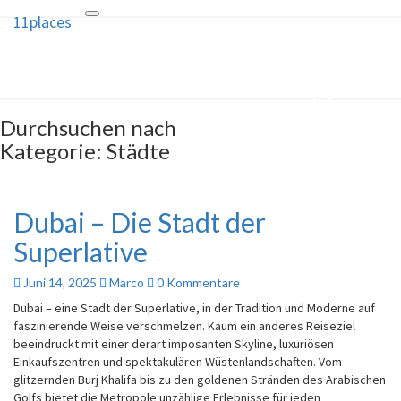
11places
Toggle
11places
navigation
10 Ideen und ein Geheimtipp für
deine nächste Reise
Durchsuchen nach
Kategorie:
Städte
Dubai – Die Stadt der
Superlative
Juni 14, 2025
Marco
0 Kommentare
Dubai – eine Stadt der Superlative, in der Tradition und Moderne auf
faszinierende Weise verschmelzen. Kaum ein anderes Reiseziel
beeindruckt mit einer derart imposanten Skyline, luxuriösen
Einkaufszentren und spektakulären Wüstenlandschaften. Vom
glitzernden Burj Khalifa bis zu den goldenen Stränden des Arabischen
Golfs bietet die Metropole unzählige Erlebnisse für jeden