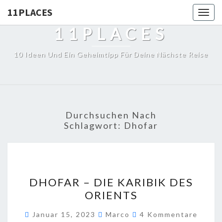
11PLACES
Togg
navig
11PLACES
10 Ideen Und Ein Geheimtipp Für Deine Nächste Reise
Durchsuchen Nach
Schlagwort:
Dhofar
DHOFAR – DIE KARIBIK DES
ORIENTS
Januar 15, 2023
Marco
4 Kommentare