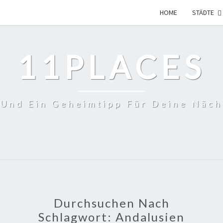
HOME
STÄDTE
11PLACES
 Und Ein Geheimtipp Für Deine Näch
Durchsuchen Nach
Schlagwort:
Andalusien