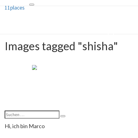
11places
Toggle
11places
navigation
10 Ideen und ein Geheimtipp für
deine nächste Reise
Images tagged "shisha"
Hi, ich bin Marco