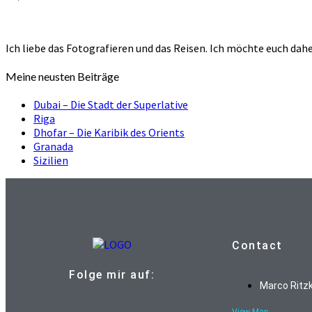
Ich liebe das Fotografieren und das Reisen. Ich möchte euch dah
Meine neusten Beiträge
Dubai – Die Stadt der Superlative
Riga
Dhofar – Die Karibik des Orients
Granada
Sizilien
Contact
Folge mir auf:
Marco Ritzk