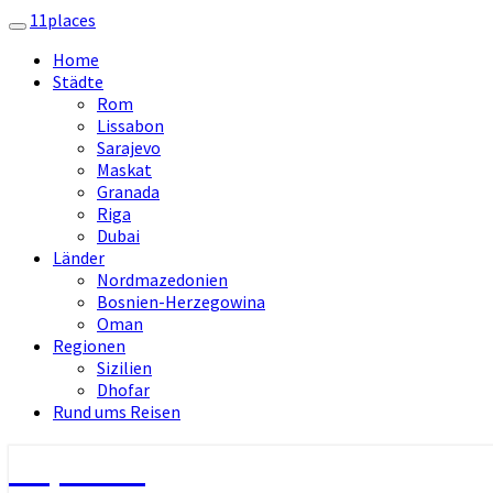
11places
Toggle
navigation
Home
Städte
Rom
Lissabon
Sarajevo
Maskat
Granada
Riga
Dubai
Länder
Nordmazedonien
Bosnien-Herzegowina
Oman
Regionen
Sizilien
Dhofar
Rund ums Reisen
11places