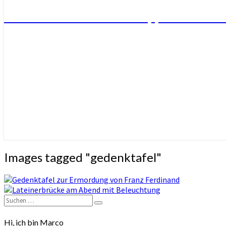
10 Ideen und ein Geheimtipp für deine n
Images tagged "gedenktafel"
Hi, ich bin Marco