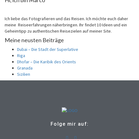
Hi, ich bin Marco
Ich liebe das Fotografieren und das Reisen. Ich möchte euch daher
meine Reiseerfahrungen näherbringen. Ihr findet 10 Ideen und ein
Geheimtipp zu authentischen Reisezielen auf meiner Site.
Meine neusten Beiträge
Dubai – Die Stadt der Superlative
Riga
Dhofar – Die Karibik des Orients
Granada
Sizilien
Folge mir auf: