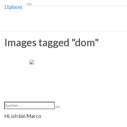
11places
Toggle
11places
navigation
10 Ideen und ein Geheimtipp für
deine nächste Reise
Images tagged "dom"
Hi, ich bin Marco