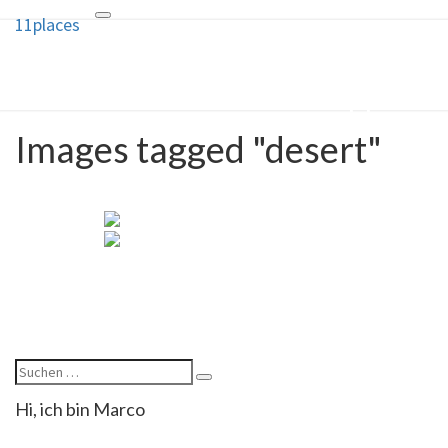
11places
Toggle
11places
navigation
10 Ideen und ein Geheimtipp für
deine nächste Reise
Images tagged "desert"
Hi, ich bin Marco