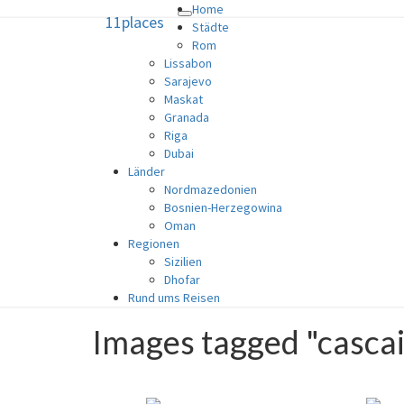
Home
11places
Toggle
11places
Städte
navigation
Rom
Lissabon
10 Ideen und ein Geheimtipp für 
Sarajevo
Maskat
Granada
Riga
Dubai
Länder
Nordmazedonien
Bosnien-Herzegowina
Oman
Regionen
Sizilien
Dhofar
Rund ums Reisen
Images tagged "cascai