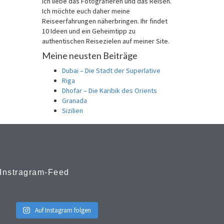
Ich liebe das Fotografieren und das Reisen.
Ich möchte euch daher meine
Reiseerfahrungen näherbringen. Ihr findet
10 Ideen und ein Geheimtipp zu
authentischen Reisezielen auf meiner Site.
Meine neusten Beiträge
Dubai – Die Stadt der Superlative
Riga
Dhofar – Die Karibik des Orients
Granada
Sizilien
Instragram-Feed
Auf Instagram folgen