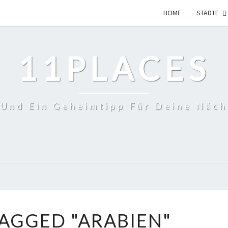
HOME
STÄDTE
11PLACES
 Und Ein Geheimtipp Für Deine Näch
AGGED "ARABIEN"